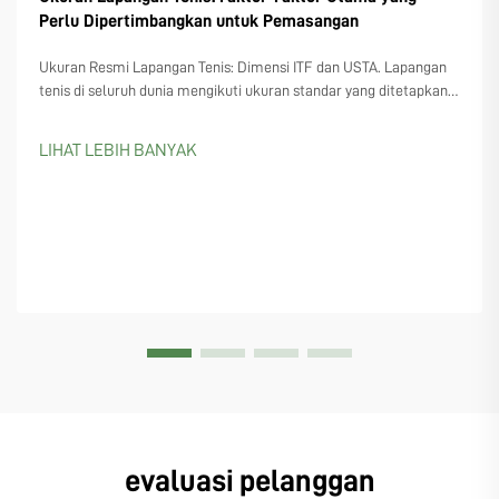
Perlu Dipertimbangkan untuk Pemasangan
Ukuran Resmi Lapangan Tenis: Dimensi ITF dan USTA. Lapangan
tenis di seluruh dunia mengikuti ukuran standar yang ditetapkan
oleh organisasi seperti International Tennis Federation (ITF) dan
USTA di Amerika Serikat. Organisasi-organisasi ini sepakat pada
LIHAT LEBIH BANYAK
pengukuran yang hampir sama...
evaluasi pelanggan