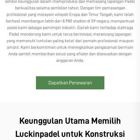
simbol keunggulan dalam memproduksi dan memasang lapangan Padel
berkualitas selama sembilan tahun. Dengan tim pemasangan
profesional yang melayani wilayah Eropa dan Timur Tengah, kami telah
berhasil membangun lebih dari 8.980 stadion di 59 negara, memperkuat
posisi kami sebagai pemimpin industri. Gairah kami terhadap olahraga
Padel mendorong kami untuk terus berinovasi, merancang lapangan
yang memenuhi tuntutan paling ketat dari pemain profesional maupun
amatir. Kami berkomitmen untuk meningkatkan pengalaman bermain
Anda sambil memberikan solusi yang efisien dan disesuaikan dengan
anggaran Anda.
Dapatkan Penawaran
Keunggulan Utama Memilih
Luckinpadel untuk Konstruksi