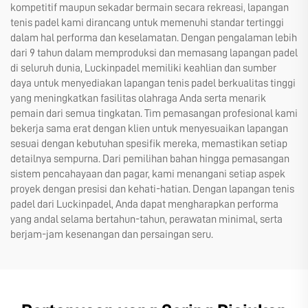
kompetitif maupun sekadar bermain secara rekreasi, lapangan
tenis padel kami dirancang untuk memenuhi standar tertinggi
dalam hal performa dan keselamatan. Dengan pengalaman lebih
dari 9 tahun dalam memproduksi dan memasang lapangan padel
di seluruh dunia, Luckinpadel memiliki keahlian dan sumber
daya untuk menyediakan lapangan tenis padel berkualitas tinggi
yang meningkatkan fasilitas olahraga Anda serta menarik
pemain dari semua tingkatan. Tim pemasangan profesional kami
bekerja sama erat dengan klien untuk menyesuaikan lapangan
sesuai dengan kebutuhan spesifik mereka, memastikan setiap
detailnya sempurna. Dari pemilihan bahan hingga pemasangan
sistem pencahayaan dan pagar, kami menangani setiap aspek
proyek dengan presisi dan kehati-hatian. Dengan lapangan tenis
padel dari Luckinpadel, Anda dapat mengharapkan performa
yang andal selama bertahun-tahun, perawatan minimal, serta
berjam-jam kesenangan dan persaingan seru.