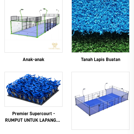
Anak-anak
Tanah Lapis Buatan
Premier Supercourt -
RUMPUT UNTUK LAPANGAN
PADEL