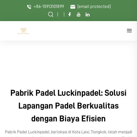
+86-15913101899
[email protected]
Pabrik Padel Luckinpadel: Solusi
Lapangan Padel Berkualitas
dengan Biaya Efisien
Pabrik Padel Luckinpadel, berlokasi di Kota Laixi, Tiongkok, telah menjadi