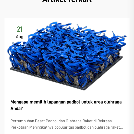
21
Aug
Mengapa memilih lapangan padbol untuk area olahraga
Anda?
Pertumbuhan Pesat Padbol dan Olahraga Raket di Rekreasi
Perkotaan Meningkatnya popularitas padbol dan olahraga raket
serupa seperti padel dan pickleball Semakin banyak perencana