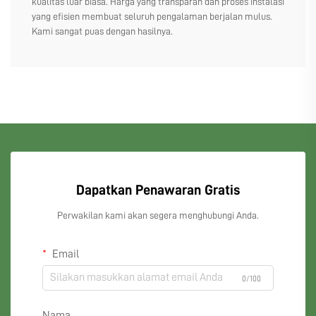
kualitas luar biasa. Harga yang transparan dan proses instalasi
yang efisien membuat seluruh pengalaman berjalan mulus.
Kami sangat puas dengan hasilnya.
Dapatkan Penawaran Gratis
Perwakilan kami akan segera menghubungi Anda.
Email
0/100
Nama