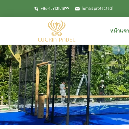
+86-15913101899
[email protected]
หน้าแร