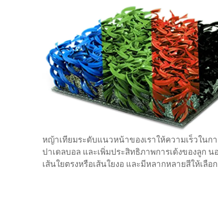
หญ้าเทียมระดับแนวหน้าของเราให้ความเร็วในการเ
ปาเดลบอล และเพิ่มประสิทธิภาพการเด้งของลูก นอกจา
เส้นใยตรงหรือเส้นใยงอ และมีหลากหลายสีให้เลือก