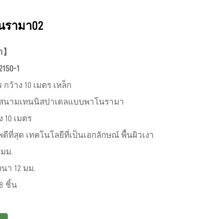
นรามา02
มา】
150-1
กว้าง 10 เมตร เหล็ก
่ง สนามเทนนิสปาเดลแบบพาโนรามา
ง 10 เมตร
ดีที่สุด เทคโนโลยีที่เป็นเอกลักษณ์ พื้นผิวเงา
 มม.
นา 12 มม.
 ชิ้น