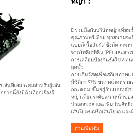
หญ้า：
E ร่วมมือกับบริษัทหญ้าเทียม
คุณภาพพรีเมียม ทุกสนามจะติ
แบบมีเนื้อสัมผัส ซึ่งมีควา
จากโพลีเอทิลีน (PE) และสา
การเคลือบป้องกันรังสี U
สุดขั้ว
การเติมวัสดุเพื่อเสถียรภาพแ
มีซิลิกา 97% ขนาดเม็ดทรายอ
ล่นที่เหมาะสมสำหรับผู้เล่น
กก./ตร.ม. ขึ้นอยู่กับแบบหญ้า
กนี้ยังมีตัวเลือกเรื่องสี
หญ้าเทียมระดับแนวหน้าของเ
ปาเดลบอล และเพิ่มประสิทธิภา
เส้นใยตรงหรือเส้นใยงอ และม
อ่านเพิ่มเติม