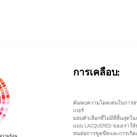
การเคลือบ:
ค้นพบความโดดเด่นในการส
เกอร์
มอบตัวเลือกที่ไม่มีที่สิ้นส
แบบ LACQUERED ของเราให้ป
ทนต่อการขูดขีดและการเกิดอ
ความร้อน