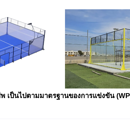
ชีพ
เป็นไปตามมาตรฐานของการแข่งขัน (WP