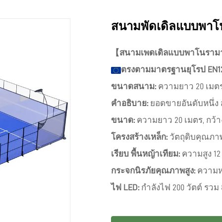
สนามพัดเดิลแบบพาโ
【สนามเพดเดิลแบบพาโนรา
ตรงตามมาตรฐานยุโรป EN12
ขนาดสนาม:
ความยาว 20 เมตร 
คำอธิบาย:
ยอดขายอันดับหนึ
ขนาด:
ความยาว 20 เมตร, กว้า
โครงสร้างเหล็ก:
วัตถุดิบคุณภาพ
เรียบ พื้นหญ้าเทียม:
ความสูง 12
กระจกนิรภัยคุณภาพสูง:
ความห
ไฟ LED:
กำลังไฟ 200 วัตต์ รวม 8