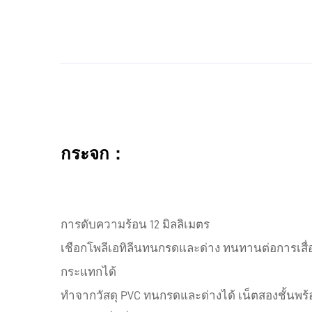
กระจก：
การดับความร้อน 12 มิลลิเมตร
เชือกโพลีเอทิลีนทนกรดและด่าง ทนทานต่อการเส
กระแทกได้
ทำจากวัสดุ PVC ทนกรดและด่างได้ เน็ตสองชั้นพร้อม