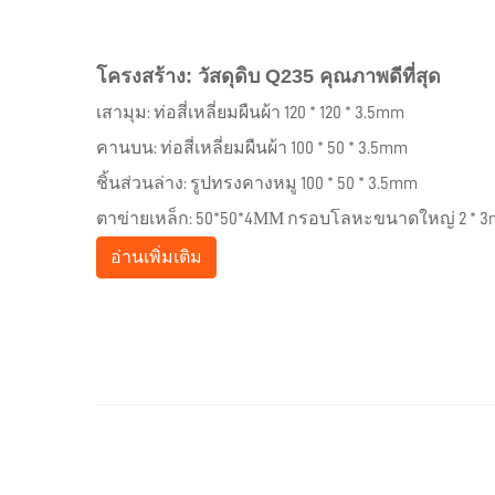
โครงสร้าง: วัสดุดิบ Q235 คุณภาพดีที่สุด
เสามุม: ท่อสี่เหลี่ยมผืนผ้า 120 * 120 * 3.5mm
คานบน: ท่อสี่เหลี่ยมผืนผ้า 100 * 50 * 3.5mm
ชิ้นส่วนล่าง: รูปทรงคางหมู 100 * 50 * 3.5mm
ตาข่ายเหล็ก: 50*50*4ММ กรอบโลหะขนาดใหญ่ 2 * 3
อ่านเพิ่มเติม