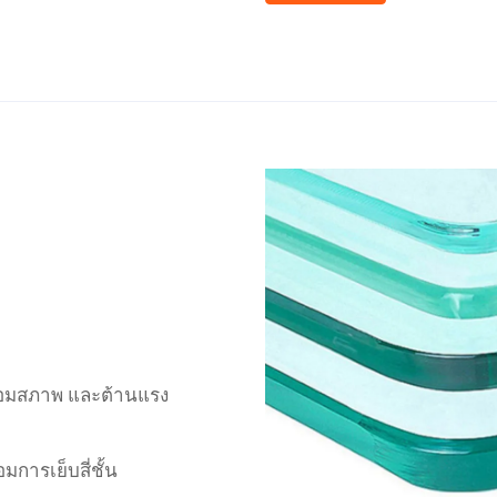
ื่อมสภาพ และต้านแรง
การเย็บสี่ชั้น