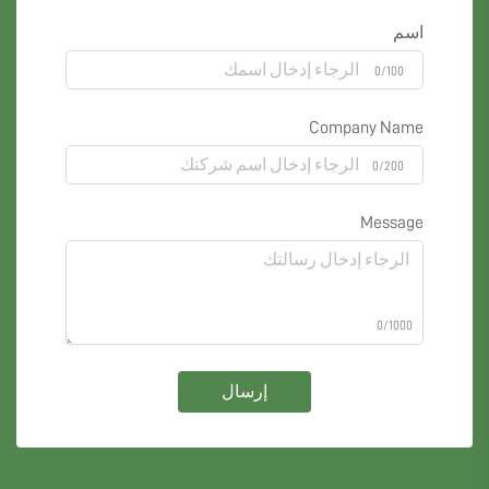
اسم
0/100
Company Name
0/200
Message
0/1000
إرسال