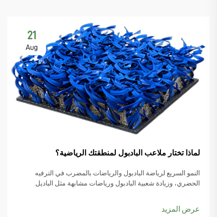
21
Aug
لماذا تختار ملاعب البادبول لمنطقتك الرياضية؟
النمو السريع لرياضة البادبول والرياضات بالمضرب في الترفيه
الحضري، وزيادة شعبية البادبول ورياضات مشابهة مثل الباديل
والبيكل بول، يبدأ المزيد من مخططي المدن بوضع ملاعب البادبول
ضمن أولوياتهم، خاصةً مع تصاعد اهتمام الناس بها...
عرض المزيد