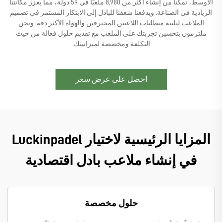
الأوسط، تمكنا من إنشاء أكثر من 8,980 ملعبًا في 59 دولة، مما يعزز مكانتنا
الريادية في الصناعة. ويدفعنا شغفنا للبادل إلى الابتكار المستمر في تصميم
الملاعب لتلبية متطلبات اللاعبين المحترفين والهواة الأكثر دقة. ونحن
ملتزمون بتحسين تجربتك على الملعب مع تقديم حلول فعالة من حيث
التكلفة ومخصصة لميزانيتك.
احصل على عرض سعر
المزايا الرئيسية لاختيار Luckinpadel
في إنشاء ملاعب بادل اقتصادية
حلول مخصصة