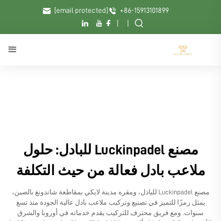
[email protected]
+86-15913101899
مصنع Luckinpadel للبادل: حلول
ملاعب بادل فعالة من حيث التكلفة
مصنع Luckinpadel للبادل، ومقره مدينة لايكي بمقاطعة شاندونغ بالصين،
يمثل رمزًا للتميز في تصنيع وتركيب ملاعب بادل عالية الجودة منذ تسع
سنوات. ومع فريق محترف للتركيب يقدم خدماته في أوروبا والشرق