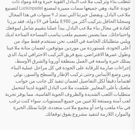
تتطلب بناء وتركيب ملاعب الـبادل القوية خبرة ودقة ومواد ذات
جودة عالية، وهي جميعها سمات مميزة لمصنع Luckinpadel لتصنيع
ملاعب البادل. وبفضل خبرتنا التي تمتد لـ 9 سنوات في هذا المجال
وسجلنا الحافل بتركيب أكثر من 8,980 ملعباً في 59 دولة، فقد برزنا
كقادة في مجال بناء ملاعب البادل. يبدأ عملنا بتقييم شامل لموقعك
واحتياجاتك، مما يضمن تصميم ملعب يناسب المساحة المتاحة لديك
ويلبي متطلباتك الخاصة في اللعب. نحن نستخدم فقط مواد من
أعلى الجودة، مُستوردة من موردين موثوقين، لضمان متانة ملاعبنا
وطول عمرها الافتراضي. يتبع فريق التركيب الاحترافي لدينا، الذي
يمتلك خبرة واسعة في العمل بمنطقة أوروبا والشرق الأوسط،
إجراءات صارمة للرقابة على الجودة في كل مراحل عملية البناء.
ومن وضع الأساس وحتى تركيب الإطار والسطح والسور، نولي
اهتماماً دقيقاً لكل التفاصيل لضمان تنفيذ كل جانب من جوانب
ملعبك بأعلى المعايير. صُمّمت ملاعب البادل القوية لدينا لتتحمل
متطلبات اللعب الشديدة والظروف الجوية القاسية، مما يوفر تجربة
لعب آمنة وممتعة للاعبين من جميع المستويات. سواء كنت ترغب
في بناء ملعب واحد أو مجمع ملاعب متعددة، فإننا نمتلك الخبرة
والموارد اللازمة لتنفيذ مشروع يفوق توقعاتك.