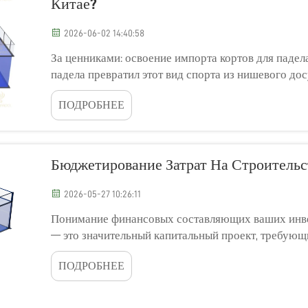
Китае?
2026-06-02 14:40:58
За ценниками: освоение импорта кортов для падел
падела превратил этот вид спорта из нишевого до
Инвесторы и владельцы клубов стремятся построит
ПОДРОБНЕЕ
Бюджетирование Затрат На Строитель
2026-05-27 10:26:11
Понимание финансовых составляющих ваших инвес
— это значительный капитальный проект, требующ
Общая стоимость редко ограничивается лишь цено
ПОДРОБНЕЕ
сумму нескольких...