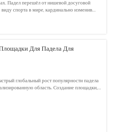
ах. Падел перешёл от нишевой досуговой
виду спорта в мире, кардинально изменив
ированию своей инфраструктуры. Клубы,
Площадки Для Падела Для
ыстрый глобальный рост популярности падела
ализированную область. Создание площадки,
ными условиями и интенсивной ежедневной