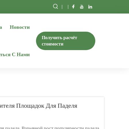
а
Новости
Получить расчёт
стоимости
ться С Нами
дителя Площадок Для Паделя
я падела. Взрывной рост популярности падела