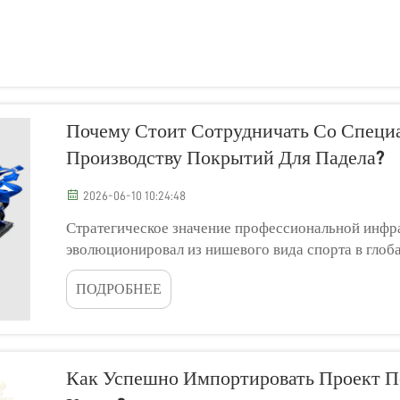
Почему Стоит Сотрудничать Со Специ
Производству Покрытий Для Падела?
2026-06-10 10:24:48
Стратегическое значение профессиональной инфра
эволюционировал из нишевого вида спорта в глоб
экспоненциальный рост числа участников и строит
ПОДРОБНЕЕ
популярности этой динамичной игры...
Как Успешно Импортировать Проект П