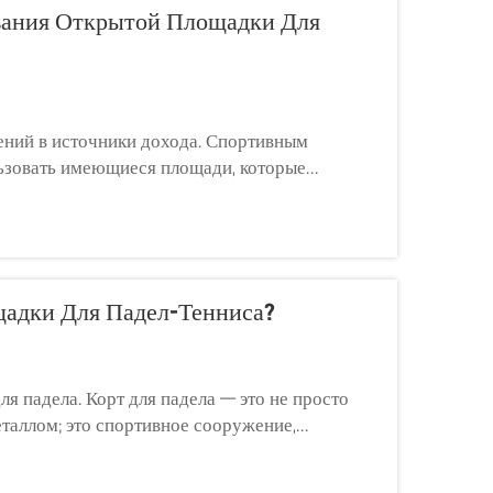
вания Открытой Площадки Для
ний в источники дохода. Спортивным
ьзовать имеющиеся площади, которые
точниками дохода. Открытая площадка для
, курортов и ко...
адки Для Падел-Тенниса?
я падела. Корт для падела — это не просто
таллом; это спортивное сооружение,
ечения безопасности, стабильности отскока