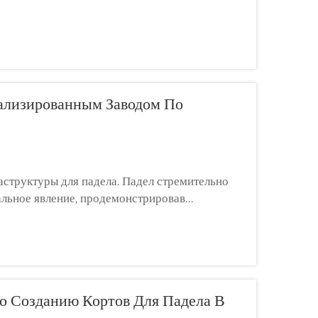
ализированным Заводом По
структуры для падела. Падел стремительно
альное явление, продемонстрировав
ельства спортивных объектов. По мере роста
о Созданию Кортов Для Падела В