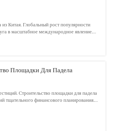
а из Китая. Глобальный рост популярности
суга в масштабное международное явление.
ь высококачественные спортивные объекты...
ство Площадки Для Падела
тиций. Строительство площадки для падела
ий тщательного финансового планирования.
й самой площадки; она представляет собой