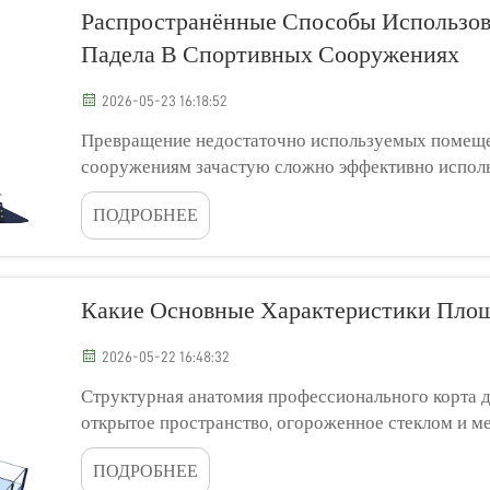
Распространённые Способы Использо
Падела В Спортивных Сооружениях
2026-05-23 16:18:52
Превращение недостаточно используемых помеще
сооружениям зачастую сложно эффективно испол
потенциально могут стать высокопосещаемыми ис
ПОДРОБНЕЕ
падела — идеальное решение для спортивных клубов
Какие Основные Характеристики Площ
2026-05-22 16:48:32
Структурная анатомия профессионального корта дл
открытое пространство, огороженное стеклом и ме
спроектированное с высокой точностью для обесп
ПОДРОБНЕЕ
мяча и конструкционной устойчивости. ...