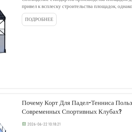
привел к всплеску строительства площадок, однако
одинаково высоком уровне. Для владельцев клубо
ПОДРОБНЕЕ
объектов выбор правильного производителя...
Почему Корт Для Падел-Тенниса Поль
Современных Спортивных Клубах?
2026-06-22 10:18:21