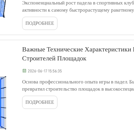
Экспоненциальный рост падела в спортивных клуб
активности к самому быстрорастущему ракетному 
подход современных спортивных клубов к проект
ПОДРОБНЕЕ
которые ранее делали акцент на...
Важные Технические Характеристики 
Строителей Площадок
2026-06-17 15:56:35
Основа профессионального опыта игры в падел. Б
превратил строительство площадок в высокоспеци
способной выдержать испытание временем, погод
ПОДРОБНЕЕ
эксплуатацией, — это не просто...