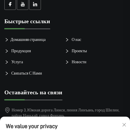
Быстрые ссылки
Домашняя страница
О нас
Продукция
Проекты
Услуга
Новости
Связаться С Нами
Оставайтесь на связи
Номер 3, Южная дорога Линси, линия Линъань, город Шилин,
район Наньхай, город Фошань
+86-15913101899
We value your privacy